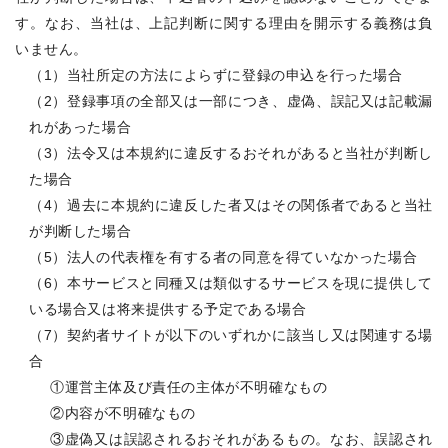
す。なお、当社は、上記判断に関する理由を開示する義務は負
いません。
（1）当社所定の方法によらずに登録の申込を行った場合
（2）登録事項の全部又は一部につき、虚偽、誤記又は記載漏
れがあった場合
（3）法令又は本規約に違反するおそれがあると当社が判断し
た場合
（4）過去に本規約に違反した者又はその関係者であると当社
が判断した場合
（5）法人の代表権を有する者の同意を得ていなかった場合
（6）本サービスと同種又は類似するサービスを現に提供して
いる場合又は将来提供する予定である場合
（7）契約者サイトが以下のいずれかに該当し又は関連する場
合
①運営主体及び責任の主体が不明確なもの
②内容が不明確なもの
③虚偽又は誤認されるおそれがあるもの。なお、誤認され