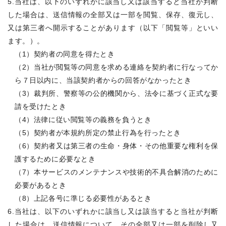
5.当社は、以下のいずれかに該当し又は該当すると当社が判断
した場合は、送信情報の全部又は一部を閲覧、保存、復元し、
又は第三者へ開示することがあります（以下「閲覧等」といい
ます。）。
（1）契約者の同意を得たとき
（2）当社が閲覧等の同意を求める連絡を契約者に行なってか
ら７日以内に、当該契約者からの回答がなかったとき
（3）裁判所、警察等の公的機関から、法令に基づく正式な要
請を受けたとき
（4）法律に従い閲覧等の義務を負うとき
（5）契約者が本規約所定の禁止行為を行ったとき
（6）契約者又は第三者の生命・身体・その他重要な権利を保
護するために必要なとき
（7）本サービスのメンテナンスや技術的不具合解消のために
必要があるとき
（8）上記各号に準じる必要性があるとき
6.当社は、以下のいずれかに該当し又は該当すると当社が判断
した場合は、送信情報について、その全部又は一部を削除し又