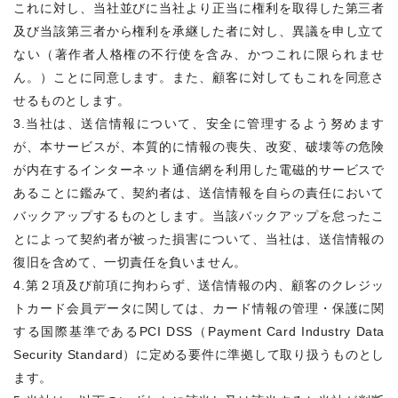
これに対し、当社並びに当社より正当に権利を取得した第三者
及び当該第三者から権利を承継した者に対し、異議を申し立て
ない（著作者人格権の不行使を含み、かつこれに限られませ
ん。）ことに同意します。また、顧客に対してもこれを同意さ
せるものとします。
3.当社は、送信情報について、安全に管理するよう努めます
が、本サービスが、本質的に情報の喪失、改変、破壊等の危険
が内在するインターネット通信網を利用した電磁的サービスで
あることに鑑みて、契約者は、送信情報を自らの責任において
バックアップするものとします。当該バックアップを怠ったこ
とによって契約者が被った損害について、当社は、送信情報の
復旧を含めて、一切責任を負いません。
4.第２項及び前項に拘わらず、送信情報の内、顧客のクレジッ
トカード会員データに関しては、カード情報の管理・保護に関
する国際基準であるPCI DSS（Payment Card Industry Data
Security Standard）に定める要件に準拠して取り扱うものとし
ます。