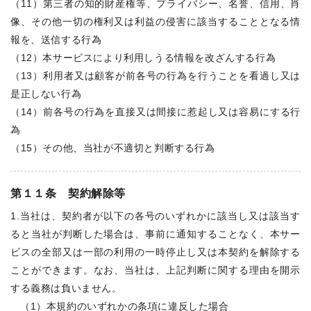
（11）第三者の知的財産権等、プライバシー、名誉、信用、肖
像、その他一切の権利又は利益の侵害に該当することとなる情
報を、送信する行為
（12）本サービスにより利用しうる情報を改ざんする行為
（13）利用者又は顧客が前各号の行為を行うことを看過し又は
是正しない行為
（14）前各号の行為を直接又は間接に惹起し又は容易にする行
為
（15）その他、当社が不適切と判断する行為
第１１条 契約解除等
1.当社は、契約者が以下の各号のいずれかに該当し又は該当す
ると当社が判断した場合は、事前に通知することなく、本サー
ビスの全部又は一部の利用の一時停止し又は本契約を解除する
ことができます。なお、当社は、上記判断に関する理由を開示
する義務は負いません。
（1）本規約のいずれかの条項に違反した場合