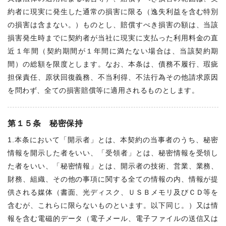
約者に現実に発生した通常の損害に限る（逸失利益を含む特別
の損害は含まない。）ものとし、賠償すべき損害の額は、当該
損害発生時までに契約者が当社に現実に支払った利用料金の直
近１年間（契約期間が１年間に満たない場合は、当該契約期
間）の総額を限度とします。なお、本条は、債務不履行、瑕疵
担保責任、原状回復義務、不当利得、不法行為その他請求原因
を問わず、全ての損害賠償等に適用されるものとします。
第１５条 秘密保持
1.本条において「開示者」とは、本契約の当事者のうち、秘密
情報を開示した者をいい、「受領者」とは、秘密情報を受領し
た者をいい、「秘密情報」とは、開示者の技術、営業、業務、
財務、組織、その他の事項に関する全ての情報の内、情報が提
供される媒体（書面、光ディスク、ＵＳＢメモリ及びＣＤ等を
含むが、これらに限らないものといます。以下同じ。）又は情
報を含む電磁的データ（電子メール、電子ファイルの送信又は