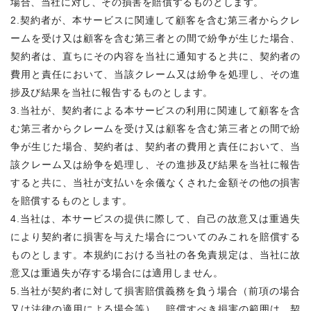
場合、当社に対し、その損害を賠償するものとします。
2.契約者が、本サービスに関連して顧客を含む第三者からクレ
ームを受け又は顧客を含む第三者との間で紛争が生じた場合、
契約者は、直ちにその内容を当社に通知すると共に、契約者の
費用と責任において、当該クレーム又は紛争を処理し、その進
捗及び結果を当社に報告するものとします。
3.当社が、契約者による本サービスの利用に関連して顧客を含
む第三者からクレームを受け又は顧客を含む第三者との間で紛
争が生じた場合、契約者は、契約者の費用と責任において、当
該クレーム又は紛争を処理し、その進捗及び結果を当社に報告
すると共に、当社が支払いを余儀なくされた金額その他の損害
を賠償するものとします。
4.当社は、本サービスの提供に際して、自己の故意又は重過失
により契約者に損害を与えた場合についてのみこれを賠償する
ものとします。本規約における当社の各免責規定は、当社に故
意又は重過失が存する場合には適用しません。
5.当社が契約者に対して損害賠償義務を負う場合（前項の場合
又は法律の適用による場合等）、賠償すべき損害の範囲は、契