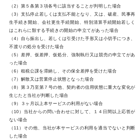
（2）第５条第３項各号に該当することが判明した場合
（3）支払停止若しくは支払不能となり、又は、破産、民事再
生手続き開始、会社更生手続開始、特別清算手続開始若しく
はこれらに類する手続きの開始の申立てがあった場合
（4）自ら振出し、若しくは引受けた手形又は小切手につき、
不渡りの処分を受けた場合
（5）差押、仮差押、仮処分、強制執行又は競売の申立てがあ
った場合
（6）租税公課を滞納し、その保全差押を受けた場合
（7）解散又は営業停止状態となった場合
（8）第３乃至第７号の他、契約者の信用状態に重大な変化が
生じたと当社が判断した場合
（9）３ヶ月以上本サービスの利用がない場合
（10）当社からの問い合わせに対して、１４日間以上応答が
ない場合
（11）その他、当社が本サービスの利用を適当でないと判断
した場合