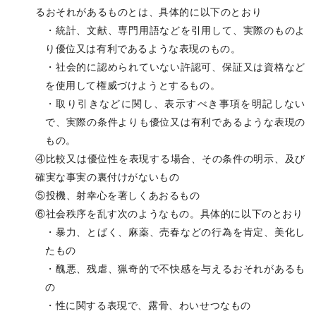
るおそれがあるものとは、具体的に以下のとおり
・統計、文献、専門用語などを引用して、実際のものよ
り優位又は有利であるような表現のもの。
・社会的に認められていない許認可、保証又は資格など
を使用して権威づけようとするもの。
・取り引きなどに関し、表示すべき事項を明記しない
で、実際の条件よりも優位又は有利であるような表現の
もの。
④比較又は優位性を表現する場合、その条件の明示、及び
確実な事実の裏付けがないもの
⑤投機、射幸心を著しくあおるもの
⑥社会秩序を乱す次のようなもの。具体的に以下のとおり
・暴力、とばく、麻薬、売春などの行為を肯定、美化し
たもの
・醜悪、残虐、猟奇的で不快感を与えるおそれがあるも
の
・性に関する表現で、露骨、わいせつなもの