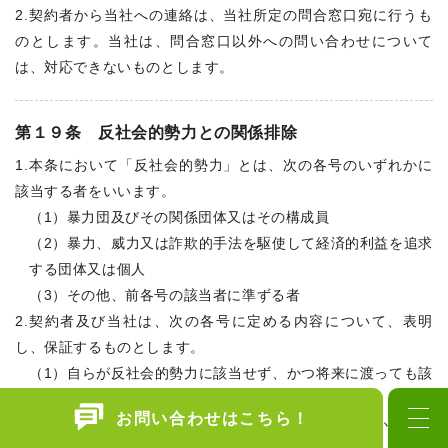
2.契約者から当社への連絡は、当社所定の問合窓口宛に行うも
のとします。当社は、問合窓口以外への問い合わせについて
は、対応できないものとします。
第１９条 反社会的勢力との関係排除
1.本条において「反社会的勢力」とは、次の各号のいずれかに
該当する者をいいます。
（1）暴力団及びその関係団体又はその構成員
（2）暴力、威力又は詐欺的手法を駆使して経済的利益を追求
する団体又は個人
（3）その他、前各号の該当者に準ずる者
2.契約者及び当社は、次の各号に定める内容について、表明
し、保証するものとします。
（1）自らが反社会的勢力に該当せず、かつ将来に渡っても該
当しないこと
お問い合わせはこちら！
（2）自らが反社会的勢力と不適当な関係を有さず、かつ将来