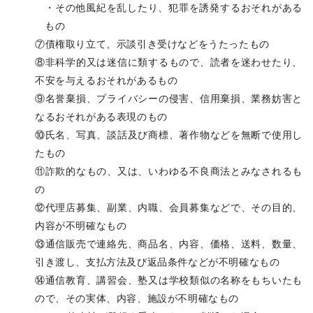
・その他風紀を乱したり、犯罪を誘発するおそれがある
もの
⑦債権取り立て、示談引き受けなどをうたったもの
⑧非科学的又は迷信に類するもので、読者を迷わせたり、
不安を与えるおそれがあるもの
⑨名誉棄損、プライバシーの侵害、信用棄損、業務妨害と
なるおそれがある表現のもの
⑩氏名、写真、談話及び商標、著作物などを無断で使用し
たもの
⑪詐欺的なもの、又は、いわゆる不良商法とみなされるも
の
⑫代理店募集、副業、内職、会員募集などで、その目的、
内容が不明確なもの
⑬通信販売で連絡先、商品名、内容、価格、送料、数量、
引き渡し、支払方法及び返品条件などが不明確なもの
⑭通信教育、講習会、塾又は学校類似の名称をもちいたも
ので、その実体、内容、施設が不明確なもの