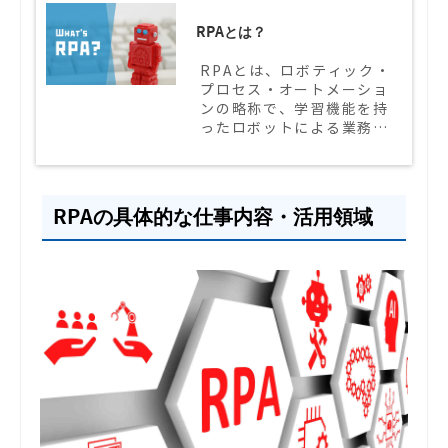
RPAとは？
RPAとは、ロボティック・
プロセス・オートメーショ
ンの略称で、学習機能を持
ったロボットによる業務自
動化の総称を指します。
RPAの3段階の分類や、導
入メリットについて、実際
の導入事例を交えて紹介い
RPAの具体的な仕事内容・活用領域
たします。