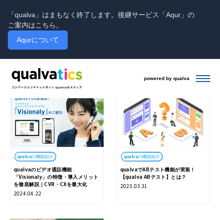
「qualva」はまもなく終了します。後継サービス「Aqur」の
ご案内はこちら。
Aqurについて
QUALVAの機能紹介
powered by qualva
qualvaの機能紹介
qualvaの機能紹介
qualvaのビデオ通話機能
qualvaでABテスト機能が実装！
「Visionaly」の特徴・導入メリット
【qualva ABテスト】とは？
を徹底解説｜CVR・CXを最大化
2023.03.31
2024.04.22