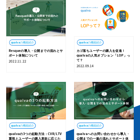
qualvaの機能紹介
qualvaの機能紹介
Resqueの導入・公開までの流れとサ
カゴ落ちユーザーの購入を促進！
ポート体制について
qualvaの人気オプション「LOP」っ
て？
2022.11.22
2022.09.14
個人情報保護について
powered by qualva
©
2019
PROFESSY INC.
qualvaの機能紹介
qualvaの機能紹介
qualvaの3つの起動方法：CVR/LTV
qualvaへのお問い合わせから導入・
重視とユーザーの購入意欲に応じた
公開までの一連の流れとサポート体