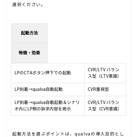
選択ください。
起動方法
特徴・効果
CVR/LTV バラン
LPのCTAボタン押下での起動
ス型（LTV意識）
LP到着→qualva自動起動
CVR重視型
LP到着→qualva自動起動＆シナリ
CVR/LTV バラン
オ内にLP側の訴求内容を掲示
ス型（CVR意識）
起動方法を選ぶポイントは、qualvaの導入目的とし