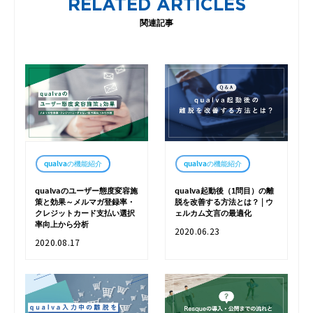
RELATED ARTICLES
関連記事
qualvaの機能紹介
qualvaの機能紹介
qualvaのユーザー態度変容施
qualva起動後（1問目）の離
策と効果～メルマガ登録率・
脱を改善する方法とは？ | ウ
クレジットカード支払い選択
ェルカム文言の最適化
率向上から分析
2020.06.23
2020.08.17