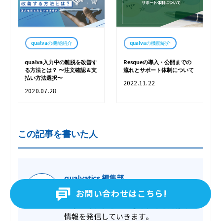
qualvaの機能紹介
qualvaの機能紹介
qualva入力中の離脱を改善す
Resqueの導入・公開までの
る方法とは？ 〜注文確認＆支
流れとサポート体制について
払い方法選択〜
2022.11.22
2020.07.28
この記事を書いた人
qualvatics 編集部
お問い合わせはこちら!
CVRを向上するqualvaの活用方法やユ
ーザーインタビューなど、ここだけの
情報を発信していきます。