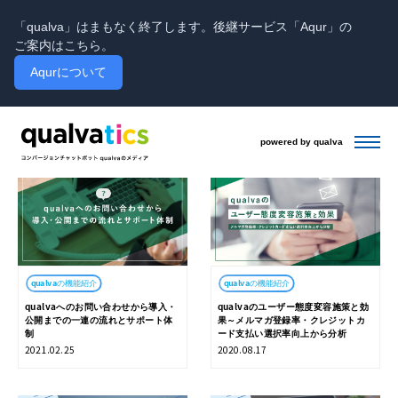
「qualva」はまもなく終了します。後継サービス「Aqur」の
ご案内はこちら。
Aqurについて
効果的な施策
powered by qualva
qualvaの機能紹介
qualvaの機能紹介
qualvaへのお問い合わせから導入・
qualvaのユーザー態度変容施策と効
公開までの一連の流れとサポート体
果～メルマガ登録率・クレジットカ
制
ード支払い選択率向上から分析
2021.02.25
2020.08.17