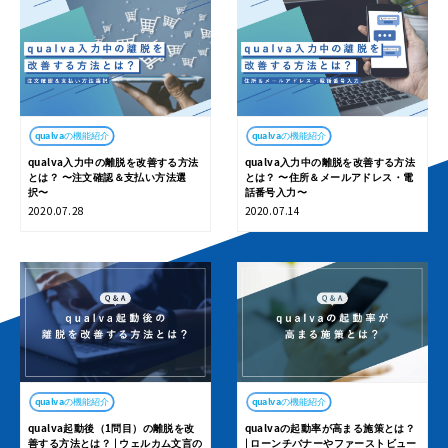
qualvaの機能紹介
qualvaの機能紹介
qualva入力中の離脱を改善する方法
qualva入力中の離脱を改善する方法
とは？ 〜注文確認＆支払い方法選
とは？ 〜住所＆メールアドレス・電
択〜
話番号入力〜
2020.07.28
2020.07.14
個人情報保護について
powered by qualva
©
2019
PROFESSY INC.
qualvaの機能紹介
qualvaの機能紹介
qualva起動後（1問目）の離脱を改
qualvaの起動率が高まる施策とは？
善する方法とは？ | ウェルカム文言の
| ローンチバナーやファーストビュー